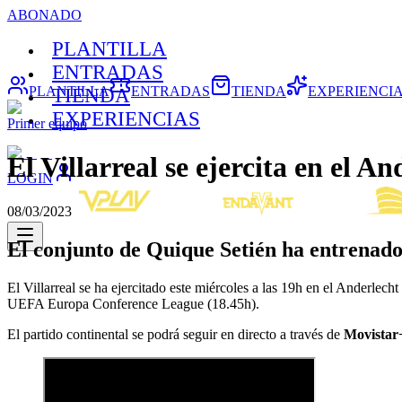
ABONADO
PLANTILLA
ENTRADAS
PLANTILLA
ENTRADAS
TIENDA
EXPERIENCI
TIENDA
EXPERIENCIAS
Primer equipo
El Villarreal se ejercita en el 
LOGIN
08/03/2023
El conjunto de Quique Setién ha entrenado 
El Villarreal se ha ejercitado este miércoles a las 19h en el Anderlec
UEFA Europa Conference League (18.45h).
El partido continental se podrá seguir en directo a través de
Movistar