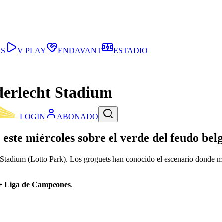
AS
V PLAY
ENDAVANT
ESTADIO
Anderlecht Stadium
LOGIN
ABONADO
este miércoles sobre el verde del feudo bel
ht Stadium (Lotto Park). Los groguets han conocido el escenario donde ma
+ Liga de Campeones
.