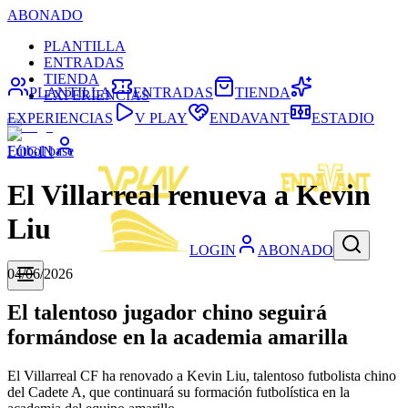
ABONADO
PLANTILLA
ENTRADAS
TIENDA
PLANTILLA
ENTRADAS
TIENDA
EXPERIENCIAS
EXPERIENCIAS
V PLAY
ENDAVANT
ESTADIO
Fútbol base
LOGIN
El Villarreal renueva a Kevin
Liu
LOGIN
ABONADO
04/06/2026
El talentoso jugador chino seguirá
formándose en la academia amarilla
El Villarreal CF ha renovado a Kevin Liu, talentoso futbolista chino
del Cadete A, que continuará su formación futbolística en la