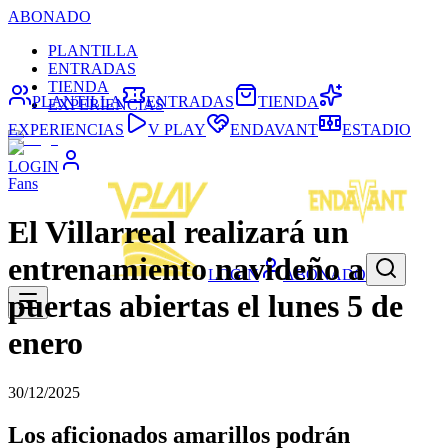
ABONADO
PLANTILLA
ENTRADAS
TIENDA
PLANTILLA
ENTRADAS
TIENDA
EXPERIENCIAS
EXPERIENCIAS
V PLAY
ENDAVANT
ESTADIO
LOGIN
Fans
El Villarreal realizará un
entrenamiento navideño a
LOGIN
ABONADO
puertas abiertas el lunes 5 de
enero
30/12/2025
Los aficionados amarillos podrán