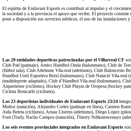
El espíritu de Endavant Esports es contribuir al impulso y el crecimie
la sociedad y a la provincia el apoyo que recibe. El proyecto consist
pone a disposición sus servicios médicos, el uso de las instalaciones 
Las 29 entidades deportivas patrocinadas por el Villarreal CF
son
Club Patí (patinaje), Amics Handbol Onda (balonmano), Club de Tenis 
(fútbol sala), Club Atletisme Vila-real (atletismo), Club Baloncesto
Handbol Unió Esportiva Betxí (balonmano), Club Natació Vila-real (na
(multideporte adaptado), Club d’Handbol Vila-real (balonmano), Club 
Alqueriense (ciclismo), Hockey Club Playas de Oropesa (hockey pati
Ciclista Benicarló (ciclismo).
Los 23 deportistas individuales de Endavant Esports 23/24
integr
Muñoz (natación), Alejandro Cortes (patinaje en línea), Carmen Ramos 
Aida Beteta (ciclismo), Arnau Llorens (atletismo), Diego López (pilota
Font (Trail), Nacho Campos (natación), Thierry Ndikumwenayo (atleti
Los seis eventos provinciales integrados en Endavant Esports
son 