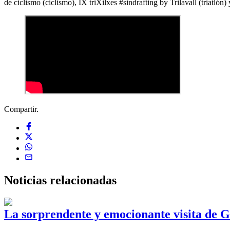
de ciclismo (ciclismo), IX triXilxes #sindrafting by Trilavall (triat
Compartir.
Noticias
relacionadas
La sorprendente y emocionante visita de G