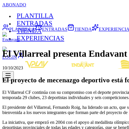
ABONADO
PLANTILLA
ENTRADAS
PLANTILLA
ENTRADAS
TIENDA
EXPERIENCI
TIENDA
EXPERIENCIAS
Endavant
El Villarreal presenta Endavant
LOGIN
10/10/2023
El proyecto de mecenazgo deportivo está fo
El Villarreal CF continúa con su compromiso con el deporte provincial
temporada 29 clubes, 23 deportistas individuales y seis competiciones
El presidente del Villarreal, Fernando Roig, ha liderado un acto, que
bienvenida a los nuevos integrantes que forman parte del proyecto de 
La iniciativa, que empezó en 2004 con el apoyo al medallista olímpic
deportistas provinciales de todas las edades y categorías, que se bene