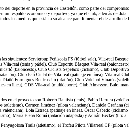
nto del deporte en la provincia de Castellón, como parte del compromiso
e en un respaldo económico y deportivo, ya que el club, además de dotar
y todos los medios que están a su alcance para fomentar el desarrollo de 
 las siguientes: Servigroup Peñíscola FS (fútbol sala), Vila-real Bàsqu
Vila-real (tenis y pádel), Club Esportiu Bàsquet Vila-real (baloncesto)
 Benicarló (baloncesto), Club Ciclista Sepelaco (ciclismo), Club Depo
tación), Club Patí Ciutat de Vila-real (patinaje en línea), Vila-real
Triatló Formigues Benicàssim (triatlón), Club Voleibol Vinaròs (volei
nes en línea), CDS Vila-real (multideporte), Club Almassora Balonman
ados en el proyecto son Roberto Bautista (tenis), Pablo Herrera (voleibo
(atletismo), Carmen Jiménez (pilota valenciana), Daniela Grañana (cicl
 valenciana), Lola Estrada (patinaje en línea), Óscar Cabedo (ciclismo d
smo), María Elena Romá (natación adaptada) y Adrián Becker (tiro al 
Penyagolosa Trails (atletismo), el Trofeu Pilota Villarreal CF (pilota 