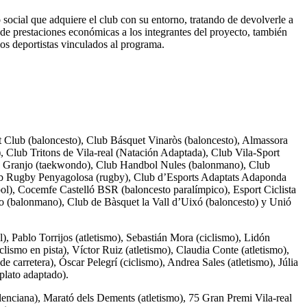
 social que adquiere el club con su entorno, tratando de devolverle a
 de prestaciones económicas a los integrantes del proyecto, también
los deportistas vinculados al programa.
et Club (baloncesto), Club Básquet Vinaròs (baloncesto), Almassora
, Club Tritons de Vila-real (Natación Adaptada), Club Vila-Sport
rtivo Granjo (taekwondo), Club Handbol Nules (balonmano), Club
 Club Rugby Penyagolosa (rugby), Club d’Esports Adaptats Adaponda
bol), Cocemfe Castelló BSR (baloncesto paralímpico), Esport Ciclista
o (balonmano), Club de Bàsquet la Vall d’Uixó (baloncesto) y Unió
l), Pablo Torrijos (atletismo), Sebastián Mora (ciclismo), Lidón
ismo en pista), Víctor Ruiz (atletismo), Claudia Conte (atletismo),
e carretera), Óscar Pelegrí (ciclismo), Andrea Sales (atletismo), Júlia
plato adaptado).
valenciana), Marató dels Dements (atletismo), 75 Gran Premi Vila-real