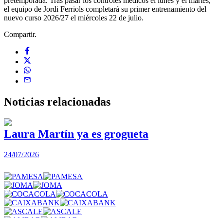
pretemporada. Tras pasar los controles médicos el lunes y el martes,
el equipo de Jordi Ferriols completará su primer entrenamiento del
nuevo curso 2026/27 el miércoles 22 de julio.
Compartir.
Noticias
relacionadas
Laura Martín ya es grogueta
24/07/2026
2