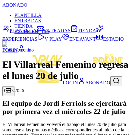
ABONADO
PLANTILLA
ENTRADAS
TIENDA
PLANTILLA
ENTRADAS
TIENDA
EXPERIENCIAS
EXPERIENCIAS
V PLAY
ENDAVANT
ESTADIO
Fútbol femenino
LOGIN
El Villarreal Femenino regresa
el lunes 20 de julio
LOGIN
ABONADO
07/07/2026
El equipo de Jordi Ferriols se ejercitará
por primera vez el miércoles 22 de julio
El Villarreal Femenino volverá el trabajo el lunes 20 de julio para
someterse a las pruebas médicas, correspondientes al inicio de la