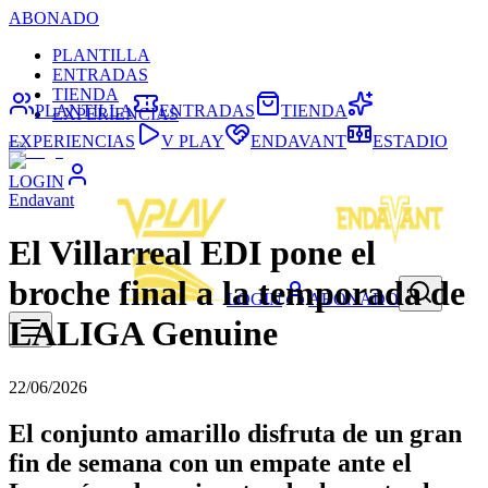
ABONADO
PLANTILLA
ENTRADAS
TIENDA
PLANTILLA
ENTRADAS
TIENDA
EXPERIENCIAS
EXPERIENCIAS
V PLAY
ENDAVANT
ESTADIO
LOGIN
Endavant
El Villarreal EDI pone el
broche final a la temporada de
LOGIN
ABONADO
LALIGA Genuine
22/06/2026
El conjunto amarillo disfruta de un gran
fin de semana con un empate ante el