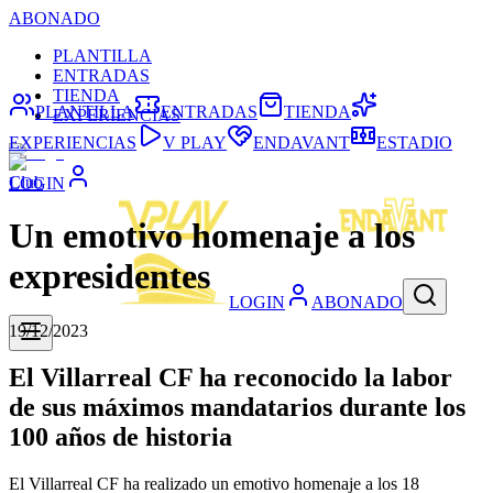
ABONADO
PLANTILLA
ENTRADAS
TIENDA
PLANTILLA
ENTRADAS
TIENDA
EXPERIENCIAS
EXPERIENCIAS
V PLAY
ENDAVANT
ESTADIO
Club
LOGIN
Un emotivo homenaje a los
expresidentes
LOGIN
ABONADO
19/12/2023
El Villarreal CF ha reconocido la labor
de sus máximos mandatarios durante los
100 años de historia
El Villarreal CF ha realizado un emotivo homenaje a los 18