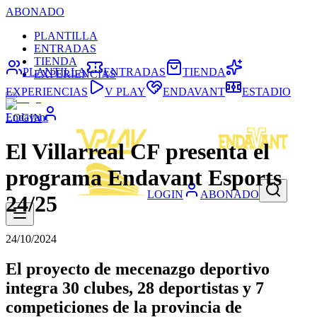
ABONADO
PLANTILLA
ENTRADAS
TIENDA
PLANTILLA
ENTRADAS
TIENDA
EXPERIENCIAS
EXPERIENCIAS
V PLAY
ENDAVANT
ESTADIO
Endavant
LOGIN
El Villarreal CF presenta el
programa Endavant Esports
LOGIN
ABONADO
24/25
24/10/2024
El proyecto de mecenazgo deportivo
integra 30 clubes, 28 deportistas y 7
competiciones de la provincia de