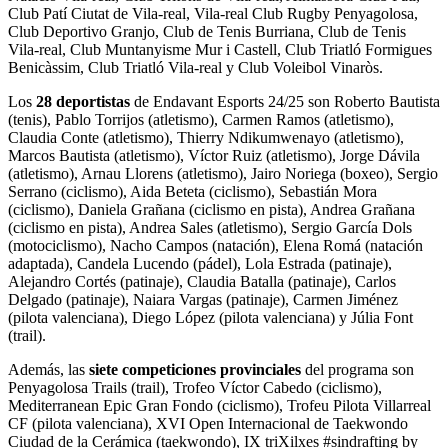
Club Patí Ciutat de Vila-real, Vila-real Club Rugby Penyagolosa,
Club Deportivo Granjo, Club de Tenis Burriana, Club de Tenis
Vila-real, Club Muntanyisme Mur i Castell, Club Triatló Formigues
Benicàssim, Club Triatló Vila-real y Club Voleibol Vinaròs.
Los
28 deportistas
de Endavant Esports 24/25 son Roberto Bautista
(tenis), Pablo Torrijos (atletismo), Carmen Ramos (atletismo),
Claudia Conte (atletismo), Thierry Ndikumwenayo (atletismo),
Marcos Bautista (atletismo), Víctor Ruiz (atletismo), Jorge Dávila
(atletismo), Arnau Llorens (atletismo), Jairo Noriega (boxeo), Sergio
Serrano (ciclismo), Aida Beteta (ciclismo), Sebastián Mora
(ciclismo), Daniela Grañana (ciclismo en pista), Andrea Grañana
(ciclismo en pista), Andrea Sales (atletismo), Sergio García Dols
(motociclismo), Nacho Campos (natación), Elena Romá (natación
adaptada), Candela Lucendo (pádel), Lola Estrada (patinaje),
Alejandro Cortés (patinaje), Claudia Batalla (patinaje), Carlos
Delgado (patinaje), Naiara Vargas (patinaje), Carmen Jiménez
(pilota valenciana), Diego López (pilota valenciana) y Júlia Font
(trail).
Además, las
siete competiciones provinciales
del programa son
Penyagolosa Trails (trail), Trofeo Víctor Cabedo (ciclismo),
Mediterranean Epic Gran Fondo (ciclismo), Trofeu Pilota Villarreal
CF (pilota valenciana), XVI Open Internacional de Taekwondo
Ciudad de la Cerámica (taekwondo), IX triXilxes #sindrafting by