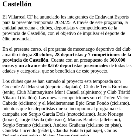
Castellón
El Villarreal CF ha anunciado los integrantes de Endavant Esports
para la presente temporada 2024/25. A través de este programa, la
entidad patrocina a clubes, deportistas y competiciones de la
provincia de Castellón, con el objetivo de impulsar el deporte de
élite provincial.
En el presente curso, el programa de mecenazgo deportivo del club
amarillo integra
30 clubes, 28 deportistas y 7 competiciones de la
provincia de Castellón
. Cuenta con un presupuesto de
300.000
euros y un alcance de 8.650 deportistas provinciales
de todas las
edades y categorías, que se benefician de este proyecto.
Los clubes que se han sumado al proyecto esta temporada son
Cocemfe Alt Maestrat (deporte adaptado), Club de Tenis Burriana
(tenis), Club Muntanyisme Mur i Castell (alpinismo) y Club Triatló
Vila-real (triatlón). Las nuevas competiciones son el Trofeo Víctor
Cabedo (ciclismo) y el Mediterranean Epic Gran Fondo (ciclismo),
mientras que los deportistas que se incorporan al programa esta
campaña son Sergio García Dols (motociclismo), Jairo Noriega
(boxeo), Jorge Dávila (atletismo), Marcos Bautista (atletismo),
Sergio Serrano (ciclismo), Andrea Grañana (ciclismo en pista),
Candela Lucendo (pádel), Claudia Batalla (patinaje), Carlos
Delgado (patinaje) y Naiara Vargas (patinaje).