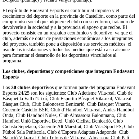
El espíritu de Endavant Esports es contribuir al impulso y el
crecimiento del deporte en la provincia de Castellón, como parte del
compromiso social que adquiere el club con su entorno, tratando de
devolverle a la sociedad y a la provincia el apoyo que recibe. El
proyecto consiste en un respaldo económico y deportivo, ya que el
club, además de dotar de prestaciones económicas a los integrantes
del proyecto, también pone a disposición sus servicios médicos, el
uso de las instalaciones y todos los medios que están a su alcance
para fomentar el desarrollo de los deportistas vinculados al
programa.
Los clubes, deportistas y competiciones que integran Endavant
Esports
Los
30 clubes deportivos
que forman parte del programa Endavant
Esports 24/25 son los siguientes: Club Atletisme Vila-real, Club de
Bàsquet la Vall d’Uixó, Club Esportiu Bàsquet Vila-real, Vila-real
Bàsquet Club, Club Baloncesto Benicarló, Club Bàsquet Vinarós,
Cocemfe Castelló BSR, Club d’Handbol Vila-real, Amics Handbol
Onda, Club Handbol Nules, Club Almassora Balonmano, Club
Handbol Unió Esportiva Betxí, Unió Ciclista Benicarló, Club
Ciclista Sepelaco, Cocemfe Alt Maestrat, Club Vila-Sport FS, Club
Fútbol Sala Peñíscola, Club d’Esports Adaptats Adaponda, Club
Natació Vila-real, Club Tritons de Vila-real, Almassora Club Patí,