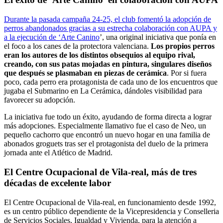
Durante la pasada campaña 24-25, el club fomentó la adopción de
perros abandonados gracias a su estrecha colaboración con AUPA y
a la ejecución de ‘Arte Canino
’, una original iniciativa que ponía en
el foco a los canes de la protectora valenciana.
Los propios perros
eran los autores de los distintos obsequios al equipo rival,
creando, con sus patas mojadas en pintura, singulares diseños
que después se plasmaban en piezas de cerámica
. Por si fuera
poco, cada perro era protagonista de cada uno de los encuentros que
jugaba el Submarino en La Cerámica, dándoles visibilidad para
favorecer su adopción.
La iniciativa fue todo un éxito, ayudando de forma directa a lograr
más adopciones. Especialmente llamativo fue el caso de Neo, un
pequeño cachorro que encontró un nuevo hogar en una familia de
abonados groguets tras ser el protagonista del duelo de la primera
jornada ante el Atlético de Madrid.
El Centre Ocupacional de Vila-real, más de tres
décadas de excelente labor
El Centre Ocupacional de Vila-real, en funcionamiento desde 1992,
es un centro público dependiente de la Vicepresidencia y Conselleria
de Servicios Sociales, Igualdad y Vivienda, para la atención a