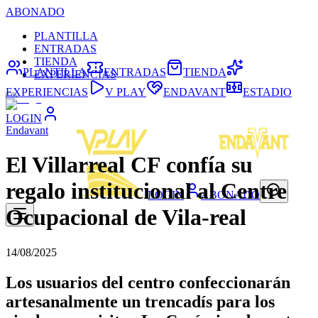
ABONADO
PLANTILLA
ENTRADAS
TIENDA
PLANTILLA
ENTRADAS
TIENDA
EXPERIENCIAS
EXPERIENCIAS
V PLAY
ENDAVANT
ESTADIO
LOGIN
Endavant
El Villarreal CF confía su
regalo institucional al Centre
LOGIN
ABONADO
Ocupacional de Vila-real
14/08/2025
Los usuarios del centro confeccionarán
artesanalmente un trencadís para los