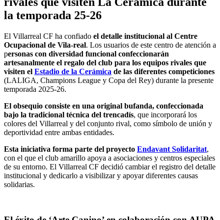
rivales que visiten La Cerámica durante
la temporada 25-26
El Villarreal CF ha confiado
el detalle institucional al Centre
Ocupacional de Vila-real
. Los usuarios de este centro de atención a
p
ersonas con diversidad funcional confeccionarán
artesanalmente el regalo del club para los equipos rivales que
visiten el
Estadio de la Cerámica
de las diferentes competiciones
(LALIGA, Champions League y Copa del Rey) durante la presente
temporada 2025-26.
El obsequio consiste en una original bufanda, confeccionada
bajo la tradicional técnica del trencadís
, que incorporará los
colores del Villarreal y del conjunto rival, como símbolo de unión y
deportividad entre ambas entidades.
Esta iniciativa forma parte del proyecto
Endavant Solidaritat
,
con el que el club amarillo apoya a asociaciones y centros especiales
de su entorno. El Villarreal CF decidió cambiar el registro del detalle
institucional y dedicarlo a visibilizar y apoyar diferentes causas
solidarias.
El éxito de ‘Arte Canino’ en colaboración con AUPA