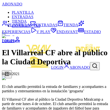
ABONADO
PLANTILLA
ENTRADAS
TIENDA
PLANTILLA
ENTRADAS
TIENDA
EXPERIENCIAS
EXPERIENCIAS
V PLAY
ENDAVANT
ESTADIO
Fútbol base
LOGIN
El Villarreal CF abre al público
la Ciudad Deportiva
LOGIN
ABONADO
04/10/2021
El club amarillo permitirá la entrada de familiares y acompañantes a
partidos y entrenamientos en la instalación ‘grogueta’
El Villarreal CF abre al público la Ciudad Deportiva Miralcamp a
partir de este lunes 4 de octubre. El club amarillo permitirá la entrada
de familiares y acompañantes de jugadores del fútbol base para