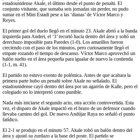
estadounidense Akale, el último desde el punto de penalti. El
conjunto visitante, que sumaba seis jornadas sin perder, no pudo
sumar en el Mini Estadi pese a las ‘dianas’ de Víctor Marco y
Reyes.
El primer gol del duelo llegó en el minuto 23. Akale abrió a la banda
izquierda para Andrei, el ‘3’ recortó hacia dentro del área y soltó un
derechazo imposible para Paredes (1-0). Los amarillos fueron
creciendo con el paso de los minutos, pero curiosamente llegó el
empate rozando el tiempo de descanso. Víctor Marco aprovechó un
balón suelto en el área pequeña para igualar de nuevo la contienda
(1-1, m. 41).
El partido no estuvo exento de polémica. Antes de que acabara la
primera parte hubo un penalti sobre Akale no señalado. El
estadounidense cayó dentro del área por un agarrón de Kalle, pero el
colegiado no lo interpretó como punible.
Nada más iniciarse el segundo acto, otra acción controvertida. Esta
vez, el disparo de Akale impactó en el brazo de un defensor cuando
llevaba camino del gol. De nuevo Andújar Raya no señaló el punto
fatídico.
El 2-1 se produjo en el minuto 57. Akale robó un balón dentro del
área y ajustó su zurdazo a la base del poste. El partido se