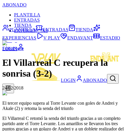
ABONADO
PLANTILLA
ENTRADAS
TIENDA
PLANTILLA
ENTRADAS
TIENDA
EXPERIENCIAS
EXPERIENCIAS
V PLAY
ENDAVANT
ESTADIO
Fútbol base
LOGIN
El Villarreal C recupera la
sonrisa (3-2)
LOGIN
ABONADO
24/02/2018
El tercer equipo supera al Torre Levante con goles de Andrei y
Akale (2) y retoma la senda del triunfo
El Villarreal C retomó la senda del triunfo gracias a un completo
partido ante el Torre Levante. Los amarillos se llevaron los tres
puntos gracias a un golazo de Andrei y a un doblete realizador del