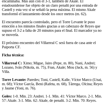
encaminaba. Más aún con el 3-1, también de Akale. El
estadounidense fue objeto de un claro penalti por una entrada de
Castell y esta vez sí se señaló la pena máxima. El mismo Akale
transformó el lanzamiento desde los once metros (m. 62).
El encuentro parecía controlado, pero el Torre Levante le puso
emoción a los minutos finales gracias a un cabezazo de Reyes que
supuso el 3-2 a falta de 20 minutos para el final. El marcador ya no
se movería.
El próximo encuentro del Villarreal C será fuera de casa ante el
Paiporta CF.
Ficha técnica:
Villarreal C:
Ximo; Migue, Jairo (Pepe, m. 80), Nani, Andrei;
Lozano, Iván (Nikola, m. 75), Fran, Akale; Mou (Jack, m. 56) y
Villa.
Torre Levante:
Paredes; Toni, Castell, Kalle, Víctor Marco (Unai,
m. 68); Víctor García, Beni (Rafeta, m. 68), Tárrega, Olcina; Reyes
y Jaume (Yoni, m. 76).
Goles:
1-0. Min. 23: Andrei. 1-1. Min. 41: Víctor Marco. 2-1. Min.
57: Akale. 3-1. Min. 62: Akale, de penalti. 3-2. Min. 70: Reyes.