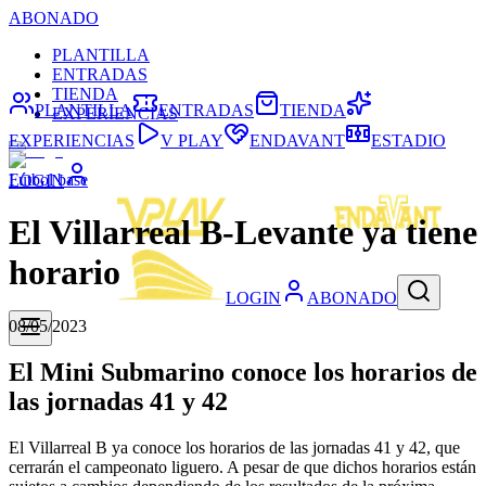
ABONADO
PLANTILLA
ENTRADAS
TIENDA
PLANTILLA
ENTRADAS
TIENDA
EXPERIENCIAS
EXPERIENCIAS
V PLAY
ENDAVANT
ESTADIO
Fútbol base
LOGIN
El Villarreal B-Levante ya tiene
horario
LOGIN
ABONADO
08/05/2023
El Mini Submarino conoce los horarios de
las jornadas 41 y 42
El Villarreal B ya conoce los horarios de las jornadas 41 y 42, que
cerrarán el campeonato liguero. A pesar de que dichos horarios están