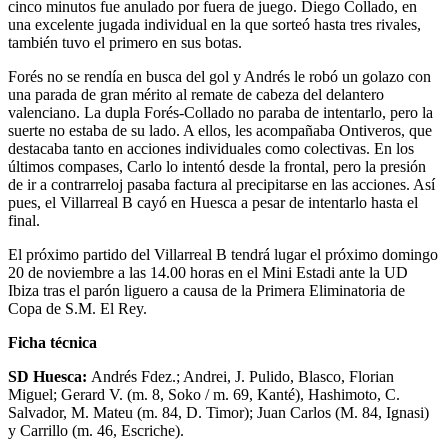
cinco minutos fue anulado por fuera de juego. Diego Collado, en
una excelente jugada individual en la que sorteó hasta tres rivales,
también tuvo el primero en sus botas.
Forés no se rendía en busca del gol y Andrés le robó un golazo con
una parada de gran mérito al remate de cabeza del delantero
valenciano. La dupla Forés-Collado no paraba de intentarlo, pero la
suerte no estaba de su lado. A ellos, les acompañaba Ontiveros, que
destacaba tanto en acciones individuales como colectivas. En los
últimos compases, Carlo lo intentó desde la frontal, pero la presión
de ir a contrarreloj pasaba factura al precipitarse en las acciones. Así
pues, el Villarreal B cayó en Huesca a pesar de intentarlo hasta el
final.
El próximo partido del Villarreal B tendrá lugar el próximo domingo
20 de noviembre a las 14.00 horas en el Mini Estadi ante la UD
Ibiza tras el parón liguero a causa de la Primera Eliminatoria de
Copa de S.M. El Rey.
Ficha técnica
SD Huesca:
Andrés Fdez.; Andrei, J. Pulido, Blasco, Florian
Miguel; Gerard V. (m. 8, Soko / m. 69, Kanté), Hashimoto, C.
Salvador, M. Mateu (m. 84, D. Timor); Juan Carlos (M. 84, Ignasi)
y Carrillo (m. 46, Escriche).