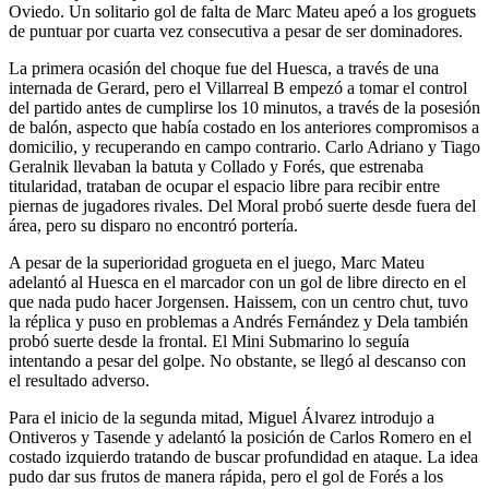
Oviedo. Un solitario gol de falta de Marc Mateu apeó a los groguets
de puntuar por cuarta vez consecutiva a pesar de ser dominadores.
La primera ocasión del choque fue del Huesca, a través de una
internada de Gerard, pero el Villarreal B empezó a tomar el control
del partido antes de cumplirse los 10 minutos, a través de la posesión
de balón, aspecto que había costado en los anteriores compromisos a
domicilio, y recuperando en campo contrario. Carlo Adriano y Tiago
Geralnik llevaban la batuta y Collado y Forés, que estrenaba
titularidad, trataban de ocupar el espacio libre para recibir entre
piernas de jugadores rivales. Del Moral probó suerte desde fuera del
área, pero su disparo no encontró portería.
A pesar de la superioridad grogueta en el juego, Marc Mateu
adelantó al Huesca en el marcador con un gol de libre directo en el
que nada pudo hacer Jorgensen. Haissem, con un centro chut, tuvo
la réplica y puso en problemas a Andrés Fernández y Dela también
probó suerte desde la frontal. El Mini Submarino lo seguía
intentando a pesar del golpe. No obstante, se llegó al descanso con
el resultado adverso.
Para el inicio de la segunda mitad, Miguel Álvarez introdujo a
Ontiveros y Tasende y adelantó la posición de Carlos Romero en el
costado izquierdo tratando de buscar profundidad en ataque. La idea
pudo dar sus frutos de manera rápida, pero el gol de Forés a los