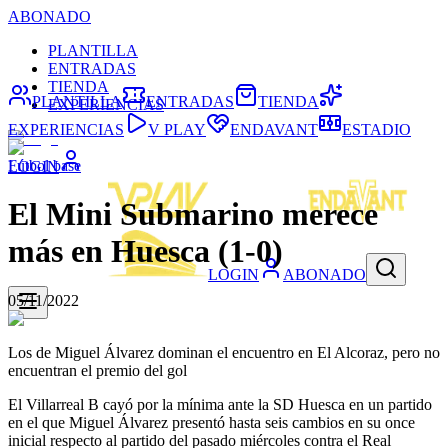
ABONADO
PLANTILLA
ENTRADAS
TIENDA
PLANTILLA
ENTRADAS
TIENDA
EXPERIENCIAS
EXPERIENCIAS
V PLAY
ENDAVANT
ESTADIO
Fútbol base
LOGIN
El Mini Submarino merece
más en Huesca (1-0)
LOGIN
ABONADO
05/11/2022
Los de Miguel Álvarez dominan el encuentro en El Alcoraz, pero no
encuentran el premio del gol
El Villarreal B cayó por la mínima ante la SD Huesca en un partido
en el que Miguel Álvarez presentó hasta seis cambios en su once
inicial respecto al partido del pasado miércoles contra el Real