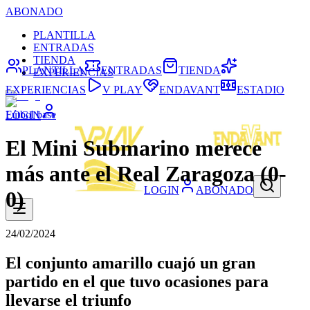
ABONADO
PLANTILLA
ENTRADAS
TIENDA
PLANTILLA
ENTRADAS
TIENDA
EXPERIENCIAS
EXPERIENCIAS
V PLAY
ENDAVANT
ESTADIO
Fútbol base
LOGIN
El Mini Submarino merece
más ante el Real Zaragoza (0-
LOGIN
ABONADO
0)
24/02/2024
El conjunto amarillo cuajó un gran
partido en el que tuvo ocasiones para
llevarse el triunfo