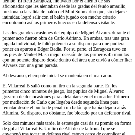
tiempo. El Real Zaragoza, motivado por el aliento de sus
aficionados que les alentaban desde las gradas del feudo amarillo,
presionaba la salida de balón del Mini Submarino que, sin dejarse
intimidar, logró salir con el balón jugado con mucho criterio
encontrando así los primeros huecos en la defensa visitante.
Las dos grandes ocasiones del equipo de Miguel Álvarez durante el
primer acto fueron obra de Carlo Adriano. En ambas, tras una gran
jugada individual, le faltó potencia a su disparo para que pudiera
poner en apuros a Edgar Badía. Por su parte, el Zaragoza tuvo en
los pies de Maikel M. su mejor ocasión de los primeros 45 minutos
con un potente disparo desde dentro del área que envió a córner Iker
Álvarez con una gran parada.
Al descanso, el empate inicial se mantenía en el marcador.
El Villarreal B salió como un tiro en la segunda parte. En los
primeros cinco minutos de juego, los pupilos de Miguel Álvarez
gozaron de dos ocasiones para adelantarse en el marcador. Primero
por mediación de Carlo que llegaba desde segunda línea para
rematar desde el punto de penalti un balón que había dejado atrás
Altimira. Su disparo, no obstante, fue blocado por un defensor rival.
Solo dos minutos más tarde, la estrategia casi da su premio en forma
de gol al Villarreal B. Un tiro de Alti desde la frontal que se
envenenó tras tocar un defensa rival estuvo cerca de complicar al