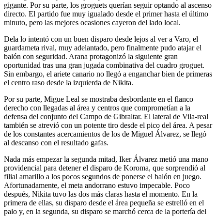
gigante. Por su parte, los groguets querían seguir optando al ascenso
directo. El partido fue muy igualado desde el primer hasta el último
minuto, pero las mejores ocasiones cayeron del lado local.
Dela lo intentó con un buen disparo desde lejos al ver a Varo, el
guardameta rival, muy adelantado, pero finalmente pudo atajar el
balón con seguridad. Arana protagonizó la siguiente gran
oportunidad tras una gran jugada combinativa del cuadro groguet.
Sin embargo, el ariete canario no llegó a enganchar bien de primeras
el centro raso desde la izquierda de Nikita.
Por su parte, Migue Leal se mostraba desbordante en el flanco
derecho con llegadas al área y centros que comprometían a la
defensa del conjunto del Campo de Gibraltar. El lateral de Vila-real
también se atrevió con un potente tiro desde el pico del área. A pesar
de los constantes acercamientos de los de Miguel Álvarez, se llegó
al descanso con el resultado gafas.
Nada más empezar la segunda mitad, Iker Álvarez metió una mano
providencial para detener el disparo de Koroma, que sorprendió al
filial amarillo a los pocos segundos de ponerse el balón en juego.
Afortunadamente, el meta andorrano estuvo impecable. Poco
después, Nikita tuvo las dos más claras hasta el momento. En la
primera de ellas, su disparo desde el área pequeña se estrelló en el
palo y, en la segunda, su disparo se marchó cerca de la portería del