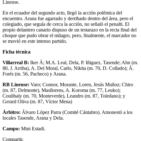
Linense.
En el ecuador del segundo acto, llegó la acción polémica del
encuentro. Arana fue agarrado y derribado dentro del área, pero el
colegiado, que seguía de cerca la acción, no señaló el penalti. El
propio delantero canario dispuso de un testarazo en la recta final del
choque que pudo obrar el milagro, pero, finalmente, el marcador no
se movió en este intenso partido.
Ficha técnica
Villarreal B:
Iker Á; M.A. Leal, Dela, P. Iñiguez, Tasende; Ahn (m.
80, J. Arriba), A. Del Moral, Carlo, Nikita (m. 70, D. Collado); Á.
Forés (m. 56, Pacheco) y Arana.
RB Linense:
Varo; Connor, Morante, Loren, Jesús Muñoz; Chiro
(m. 87, Delmonte), Masllorens, A. Koroma (m. 77, Leuko);
Coulibaly (m. 70, Monteverde), Leandro (m. 87, Toledano); y
Gerard Oliva (m. 87, Víctor Mena)
Árbitro:
Álvaro López Parra (Comité Cántabro). Amonestó a los
locales Tasende, Arana y Dela.
Campo:
Mini Estadi.
Compartir.