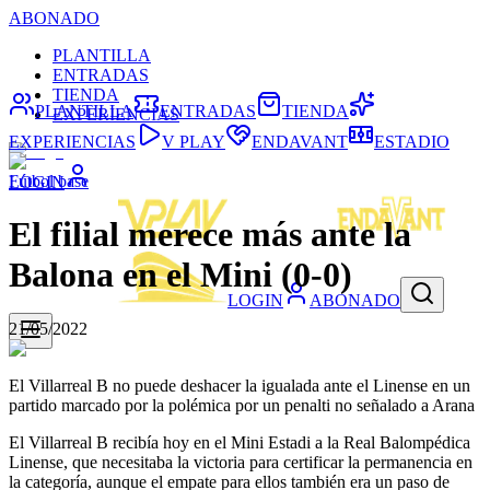
ABONADO
PLANTILLA
ENTRADAS
TIENDA
PLANTILLA
ENTRADAS
TIENDA
EXPERIENCIAS
EXPERIENCIAS
V PLAY
ENDAVANT
ESTADIO
Fútbol base
LOGIN
El filial merece más ante la
Balona en el Mini (0-0)
LOGIN
ABONADO
21/05/2022
El Villarreal B no puede deshacer la igualada ante el Linense en un
partido marcado por la polémica por un penalti no señalado a Arana
El Villarreal B recibía hoy en el Mini Estadi a la Real Balompédica
Linense, que necesitaba la victoria para certificar la permanencia en
la categoría, aunque el empate para ellos también era un paso de