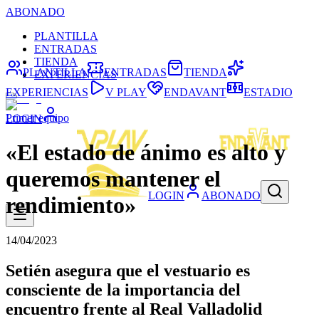
ABONADO
PLANTILLA
ENTRADAS
TIENDA
PLANTILLA
ENTRADAS
TIENDA
EXPERIENCIAS
EXPERIENCIAS
V PLAY
ENDAVANT
ESTADIO
Primer equipo
LOGIN
«El estado de ánimo es alto y
queremos mantener el
LOGIN
ABONADO
rendimiento»
14/04/2023
Setién asegura que el vestuario es
consciente de la importancia del
encuentro frente al Real Valladolid