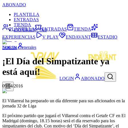
ABONADO
PLANTILLA
ENTRADAS
TIENDA
PLANTILLA
ENTRADAS
TIENDA
EXPERIENCIAS
EXPERIENCIAS
V PLAY
ENDAVANT
ESTADIO
Noticias Generales
LOGIN
¡El Día del Simpatizante ya
está aquí!
LOGIN
ABONADO
09/04/2016
El Villarreal ha preparado un día diferente para sus aficionados en la
jornada 32 de Liga
El próximo partido que jugará el Villarreal contra el Getafe CF en El
Madrigal (domingo, 18.15 horas) será el día reservado para los
simpatizantes del club. Con motivo del ‘Día del Simpatizante’, el