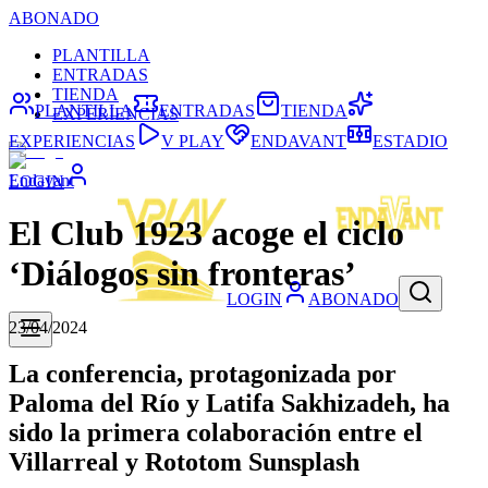
ABONADO
PLANTILLA
ENTRADAS
TIENDA
PLANTILLA
ENTRADAS
TIENDA
EXPERIENCIAS
EXPERIENCIAS
V PLAY
ENDAVANT
ESTADIO
Endavant
LOGIN
El Club 1923 acoge el ciclo
‘Diálogos sin fronteras’
LOGIN
ABONADO
23/04/2024
La conferencia, protagonizada por
Paloma del Río y Latifa Sakhizadeh, ha
sido la primera colaboración entre el
Villarreal y Rototom Sunsplash