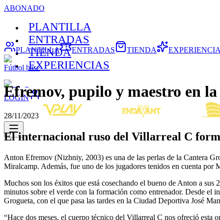
ABONADO
PLANTILLA
ENTRADAS
PLANTILLA
ENTRADAS
TIENDA
EXPERIENCI
TIENDA
EXPERIENCIAS
Fútbol base
Efremov, pupilo y maestro en l
LOGIN
28/11/2023
El internacional ruso del Villarreal C for
Anton Efremov (Nizhniy, 2003) es una de las perlas de la Cantera Grog
Miralcamp. Además, fue uno de los jugadores tenidos en cuenta por Mig
Muchos son los éxitos que está cosechando el bueno de Anton a sus 20 
minutos sobre el verde con la formación como entrenador. Desde el ini
Grogueta, con el que pasa las tardes en la Ciudad Deportiva José Ma
“Hace dos meses, el cuerpo técnico del Villarreal C nos ofreció esta 