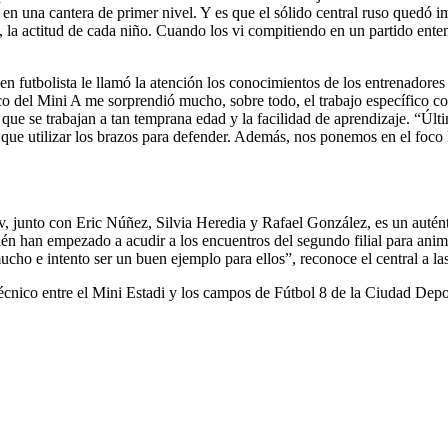
 en una cantera de primer nivel. Y es que el sólido central ruso quedó
d, la actitud de cada niño. Cuando los vi compitiendo en un partido en
ven futbolista le llamó la atención los conocimientos de los entrenador
o del Mini A me sorprendió mucho, sobre todo, el trabajo específico con
 que se trabajan a tan temprana edad y la facilidad de aprendizaje. “Ú
 que utilizar los brazos para defender. Además, nos ponemos en el foco 
 junto con Eric Núñez, Silvia Heredia y Rafael González, es un auténti
én han empezado a acudir a los encuentros del segundo filial para anim
o e intento ser un buen ejemplo para ellos”, reconoce el central a la
cnico entre el Mini Estadi y los campos de Fútbol 8 de la Ciudad Depor