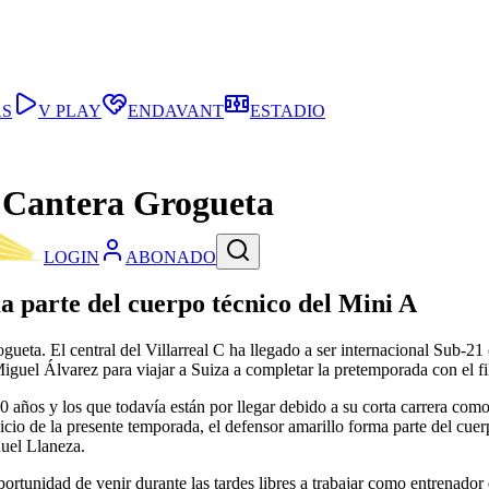
AS
V PLAY
ENDAVANT
ESTADIO
a Cantera Grogueta
LOGIN
ABONADO
ma parte del cuerpo técnico del Mini A
ueta. El central del Villarreal C ha llegado a ser internacional Sub-2
uel Álvarez para viajar a Suiza a completar la pretemporada con el fil
años y los que todavía están por llegar debido a su corta carrera como
cio de la presente temporada, el defensor amarillo forma parte del cuer
nuel Llaneza.
oportunidad de venir durante las tardes libres a trabajar como entrenad