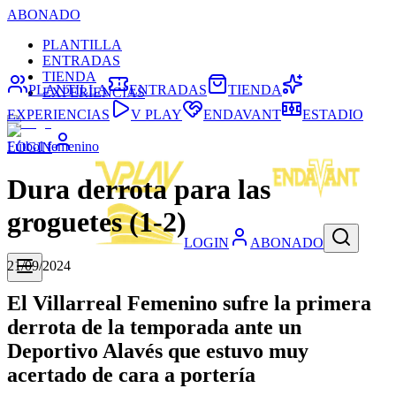
ABONADO
PLANTILLA
ENTRADAS
TIENDA
PLANTILLA
ENTRADAS
TIENDA
EXPERIENCIAS
EXPERIENCIAS
V PLAY
ENDAVANT
ESTADIO
Fútbol femenino
LOGIN
Dura derrota para las
groguetes (1-2)
LOGIN
ABONADO
21/09/2024
El Villarreal Femenino sufre la primera
derrota de la temporada ante un
Deportivo Alavés que estuvo muy
acertado de cara a portería