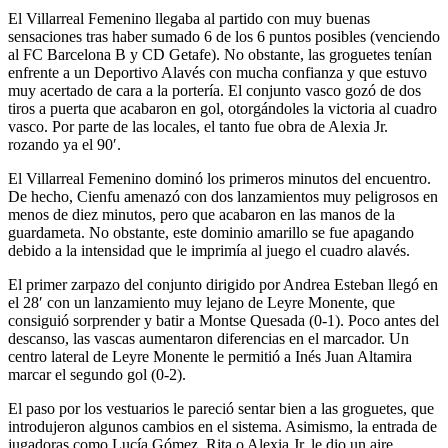
El Villarreal Femenino llegaba al partido con muy buenas
sensaciones tras haber sumado 6 de los 6 puntos posibles (venciendo
al FC Barcelona B y CD Getafe). No obstante, las groguetes tenían
enfrente a un Deportivo Alavés con mucha confianza y que estuvo
muy acertado de cara a la portería. El conjunto vasco gozó de dos
tiros a puerta que acabaron en gol, otorgándoles la victoria al cuadro
vasco. Por parte de las locales, el tanto fue obra de Alexia Jr.
rozando ya el 90′.
El Villarreal Femenino dominó los primeros minutos del encuentro.
De hecho, Cienfu amenazó con dos lanzamientos muy peligrosos en
menos de diez minutos, pero que acabaron en las manos de la
guardameta. No obstante, este dominio amarillo se fue apagando
debido a la intensidad que le imprimía al juego el cuadro alavés.
El primer zarpazo del conjunto dirigido por Andrea Esteban llegó en
el 28′ con un lanzamiento muy lejano de Leyre Monente, que
consiguió sorprender y batir a Montse Quesada (0-1). Poco antes del
descanso, las vascas aumentaron diferencias en el marcador. Un
centro lateral de Leyre Monente le permitió a Inés Juan Altamira
marcar el segundo gol (0-2).
El paso por los vestuarios le pareció sentar bien a las groguetes, que
introdujeron algunos cambios en el sistema. Asimismo, la entrada de
jugadoras como Lucía Gómez, Rita o Alexia Jr. le dio un aire