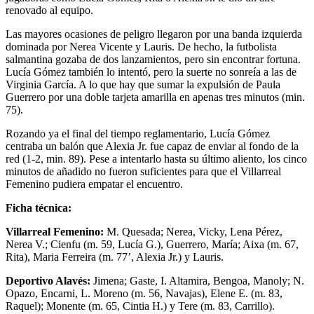
renovado al equipo.
Las mayores ocasiones de peligro llegaron por una banda izquierda
dominada por Nerea Vicente y Lauris. De hecho, la futbolista
salmantina gozaba de dos lanzamientos, pero sin encontrar fortuna.
Lucía Gómez también lo intentó, pero la suerte no sonreía a las de
Virginia García. A lo que hay que sumar la expulsión de Paula
Guerrero por una doble tarjeta amarilla en apenas tres minutos (min.
75).
Rozando ya el final del tiempo reglamentario, Lucía Gómez
centraba un balón que Alexia Jr. fue capaz de enviar al fondo de la
red (1-2, min. 89). Pese a intentarlo hasta su último aliento, los cinco
minutos de añadido no fueron suficientes para que el Villarreal
Femenino pudiera empatar el encuentro.
Ficha técnica:
Villarreal Femenino:
M. Quesada; Nerea, Vicky, Lena Pérez,
Nerea V.; Cienfu (m. 59, Lucía G.), Guerrero, María; Aixa (m. 67,
Rita), Maria Ferreira (m. 77’, Alexia Jr.) y Lauris.
Deportivo Alavés:
Jimena; Gaste, I. Altamira, Bengoa, Manoly; N.
Opazo, Encarni, L. Moreno (m. 56, Navajas), Elene E. (m. 83,
Raquel); Monente (m. 65, Cintia H.) y Tere (m. 83, Carrillo).