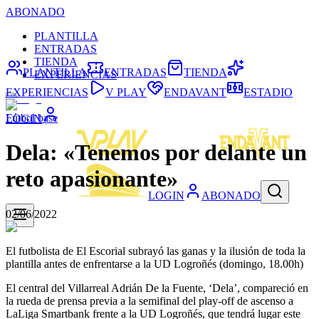
ABONADO
PLANTILLA
ENTRADAS
TIENDA
PLANTILLA
ENTRADAS
TIENDA
EXPERIENCIAS
EXPERIENCIAS
V PLAY
ENDAVANT
ESTADIO
Fútbol base
LOGIN
Dela: «Tenemos por delante un
reto apasionante»
LOGIN
ABONADO
02/06/2022
El futbolista de El Escorial subrayó las ganas y la ilusión de toda la
plantilla antes de enfrentarse a la UD Logroñés (domingo, 18.00h)
El central del Villarreal Adrián De la Fuente, ‘Dela’, compareció en
la rueda de prensa previa a la semifinal del play-off de ascenso a
LaLiga Smartbank frente a la UD Logroñés, que tendrá lugar este