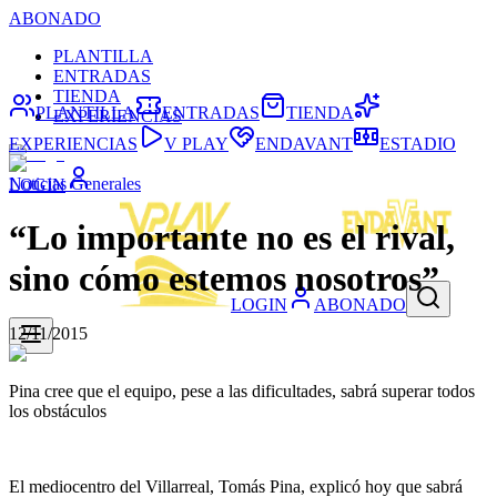
ABONADO
PLANTILLA
ENTRADAS
TIENDA
PLANTILLA
ENTRADAS
TIENDA
EXPERIENCIAS
EXPERIENCIAS
V PLAY
ENDAVANT
ESTADIO
Noticias Generales
LOGIN
“Lo importante no es el rival,
sino cómo estemos nosotros”
LOGIN
ABONADO
12/11/2015
Pina cree que el equipo, pese a las dificultades, sabrá superar todos
los obstáculos
El mediocentro del Villarreal, Tomás Pina, explicó hoy que sabrá