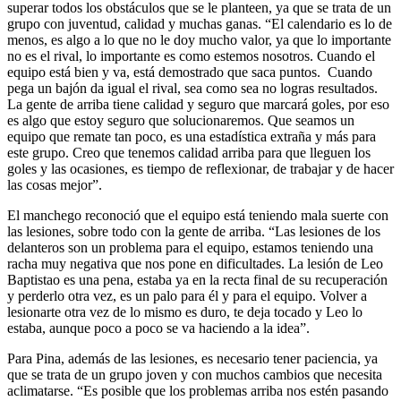
superar todos los obstáculos que se le planteen, ya que se trata de un
grupo con juventud, calidad y muchas ganas. “El calendario es lo de
menos, es algo a lo que no le doy mucho valor, ya que lo importante
no es el rival, lo importante es como estemos nosotros. Cuando el
equipo está bien y va, está demostrado que saca puntos. Cuando
pega un bajón da igual el rival, sea como sea no logras resultados.
La gente de arriba tiene calidad y seguro que marcará goles, por eso
es algo que estoy seguro que solucionaremos. Que seamos un
equipo que remate tan poco, es una estadística extraña y más para
este grupo. Creo que tenemos calidad arriba para que lleguen los
goles y las ocasiones, es tiempo de reflexionar, de trabajar y de hacer
las cosas mejor”.
El manchego reconoció que el equipo está teniendo mala suerte con
las lesiones, sobre todo con la gente de arriba. “Las lesiones de los
delanteros son un problema para el equipo, estamos teniendo una
racha muy negativa que nos pone en dificultades. La lesión de Leo
Baptistao es una pena, estaba ya en la recta final de su recuperación
y perderlo otra vez, es un palo para él y para el equipo. Volver a
lesionarte otra vez de lo mismo es duro, te deja tocado y Leo lo
estaba, aunque poco a poco se va haciendo a la idea”.
Para Pina, además de las lesiones, es necesario tener paciencia, ya
que se trata de un grupo joven y con muchos cambios que necesita
aclimatarse. “Es posible que los problemas arriba nos estén pasando