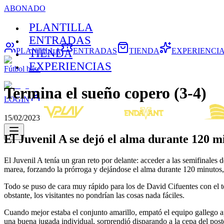
ABONADO
PLANTILLA
ENTRADAS
PLANTILLA
ENTRADAS
TIENDA
EXPERIENCI
TIENDA
EXPERIENCIAS
Fútbol base
Termina el sueño copero (3-4)
LOGIN
15/02/2023
El Juvenil A se dejó el alma durante 120 m
El Juvenil A tenía un gran reto por delante: acceder a las semifinale
marea, forzando la prórroga y dejándose el alma durante 120 minutos,
Todo se puso de cara muy rápido para los de David Cifuentes con el t
obstante, los visitantes no pondrían las cosas nada fáciles.
Cuando mejor estaba el conjunto amarillo, empató el equipo gallego 
una buena jugada individual, sorprendió disparando a la cepa del post