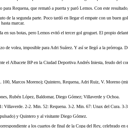
 para Requena, que remató a puerta y paró Lemos. Con este resultado, 
nuto de la segunda parte. Poco tardó en llegar el empate con un buen go
 hasta marcar.
da en sus botas, pero Lemos evitó el tercer gol groguet. El propio del
 de volea, imposible para Adri Suárez. Y así se llegó a la prórroga. D
nte el Albacete BP en la Ciudad Deportiva Andrés Iniesta, feudo del c
n. 100, Marcos Moreno); Quintero, Requena, Adri Ruiz, V. Moreno (min
ones, Rubén López, Baldomar, Diego Gómez; Villaverde y Ochoa.
1: Villaverde. 2-2. Min. 52: Requena. 3-2. Min. 67: Unax del Cura. 3-3
pulsado) y Quintero y al visitante Diego Gómez.
correspondiente a los cuartos de final de la Copa del Rey, celebrado en 