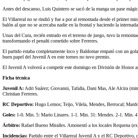
Antes del descanso, Luis Quintero se sacó de la manga un pase mágico
El Villarreal no se rindió y fue a por al remontada desde el primer mi
balón al que no se acercaba nadie en la frontal y haciendo la internada
Unax del Cura, recién entrado en el terreno de juego, tuvo la remonta
transformando el penalti cometido sobre Ferreres.
El partido estaba completamente loco y Baldomar empató con un golazo
buen papel del Juvenil A en este torneo no tuvo premio.
El Juvenil A volverá a competir este domingo en División de Honor a
Ficha técnica
Juvenil A:
Adri Suárez; Giovanni, Tafalla, Dani Mas, Ale Alcira (mi
Christian Ferreres.
RC Deportivo:
Hugo Lemos; Teijo, Vilela, Mendes, Berrocal; Mard
Goles:
1-0. Min. 5: Mario Linares. 1-1. Min. 31: Mendes. 2-1. Min. 4
Árbitro:
Rafael Bueno Miralles. Amonestó a los locales Requena (ex
Incidencias:
Partido entre el Villarreal Juvenil A y el RC Deportivo, 