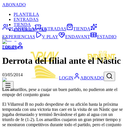
ABONADO
PLANTILLA
ENTRADAS
TIENDA
PLANTILLA
ENTRADAS
TIENDA
EXPERIENCIAS
EXPERIENCIAS
V PLAY
ENDAVANT
ESTADIO
Fútbol base
LOGIN
Derrota del filial ante el Nàstic
03/05/2014
LOGIN
ABONADO
Los amarillos, pese a cuajar un buen partido, no pudieron ante el
empuje del conjunto grana
El Villarreal B no pudo despedirse de su afición hasta la próxima
temporada con una victoria tras caer en la visita de un Nàstic que se
jugaba demasiado y terminó llevándose el gato al agua con un
triunfo de fe (1-2). Los amarillos cuajaron un gran primer tiempo y
se mostraron competitivos durante todo el partido, pero el conjunto