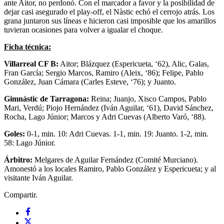
ante Aitor, no perdonó. Con el marcador a favor y la posibilidad de
dejar casi asegurado el play-off, el Nàstic echó el cerrojo atrás. Los
grana juntaron sus líneas e hicieron casi imposible que los amarillos
tuvieran ocasiones para volver a igualar el choque.
Ficha técnica:
Villarreal CF B:
Aitor; Blázquez (Espericueta, ‘62), Alic, Galas,
Fran García; Sergio Marcos, Ramiro (Aleix, ‘86); Felipe, Pablo
González, Juan Cámara (Carles Esteve, ‘76); y Juanto.
Gimnàstic de Tarragona:
Reina; Juanjo, Xisco Campos, Pablo
Mari, Verdú; Piojo Hernández (Iván Aguilar, ‘61), David Sánchez,
Rocha, Lago Júnior; Marcos y Adri Cuevas (Alberto Varó, ‘88).
Goles:
0-1, min. 10: Adri Cuevas. 1-1, min. 19: Juanto. 1-2, min.
58: Lago Júnior.
Árbitro:
Melgares de Aguilar Fernández (Comité Murciano).
Amonestó a los locales Ramiro, Pablo González y Espericueta; y al
visitante Iván Aguilar.
Compartir.