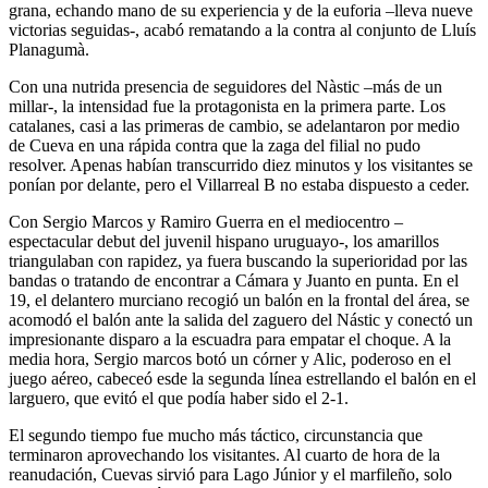
grana, echando mano de su experiencia y de la euforia –lleva nueve
victorias seguidas-, acabó rematando a la contra al conjunto de Lluís
Planagumà.
Con una nutrida presencia de seguidores del Nàstic –más de un
millar-, la intensidad fue la protagonista en la primera parte. Los
catalanes, casi a las primeras de cambio, se adelantaron por medio
de Cueva en una rápida contra que la zaga del filial no pudo
resolver. Apenas habían transcurrido diez minutos y los visitantes se
ponían por delante, pero el Villarreal B no estaba dispuesto a ceder.
Con Sergio Marcos y Ramiro Guerra en el mediocentro –
espectacular debut del juvenil hispano uruguayo-, los amarillos
triangulaban con rapidez, ya fuera buscando la superioridad por las
bandas o tratando de encontrar a Cámara y Juanto en punta. En el
19, el delantero murciano recogió un balón en la frontal del área, se
acomodó el balón ante la salida del zaguero del Nástic y conectó un
impresionante disparo a la escuadra para empatar el choque. A la
media hora, Sergio marcos botó un córner y Alic, poderoso en el
juego aéreo, cabeceó esde la segunda línea estrellando el balón en el
larguero, que evitó el que podía haber sido el 2-1.
El segundo tiempo fue mucho más táctico, circunstancia que
terminaron aprovechando los visitantes. Al cuarto de hora de la
reanudación, Cuevas sirvió para Lago Júnior y el marfileño, solo