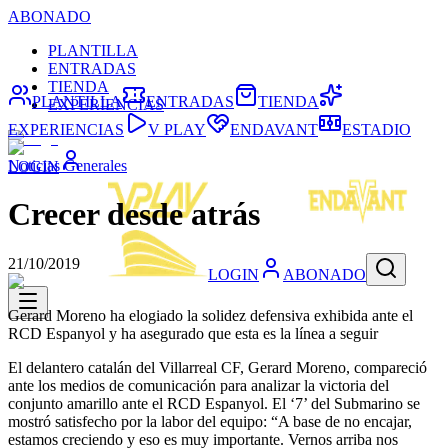
ABONADO
PLANTILLA
ENTRADAS
TIENDA
PLANTILLA
ENTRADAS
TIENDA
EXPERIENCIAS
EXPERIENCIAS
V PLAY
ENDAVANT
ESTADIO
Noticias Generales
LOGIN
Crecer desde atrás
21/10/2019
LOGIN
ABONADO
Gerard Moreno ha elogiado la solidez defensiva exhibida ante el
RCD Espanyol y ha asegurado que esta es la línea a seguir
El delantero catalán del Villarreal CF, Gerard Moreno, compareció
ante los medios de comunicación para analizar la victoria del
conjunto amarillo ante el RCD Espanyol. El ‘7’ del Submarino se
mostró satisfecho por la labor del equipo: “A base de no encajar,
estamos creciendo y eso es muy importante. Vernos arriba nos