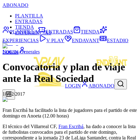
ABONADO
PLANTILLA
ENTRADAS
TIENDA
PLANTILLA
ENTRADAS
TIENDA
EXPERIENCIAS
EXPERIENCIAS
V PLAY
ENDAVANT
ESTADIO
Noticias Generales
LOGIN
Convocatoria y plan de viaje
ante la Real Sociedad
LOGIN
ABONADO
18/02/2017
Fran Escribá ha facilitado la lista de jugadores para el partido de este
domingo en Anoeta (12.00 horas)
El técnico del Villarreal CF,
Fran Escribá
, ha dado a conocer la lista
de futbolistas convocados para el partido de este domingo,
correspondiente a la jornada 23 de LaLiga Santander, contra la Real