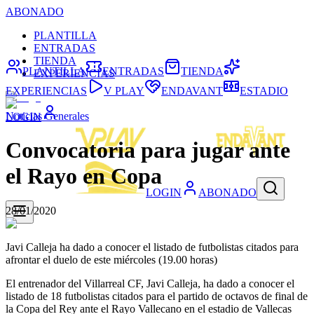
ABONADO
PLANTILLA
ENTRADAS
TIENDA
PLANTILLA
ENTRADAS
TIENDA
EXPERIENCIAS
EXPERIENCIAS
V PLAY
ENDAVANT
ESTADIO
Noticias Generales
LOGIN
Convocatoria para jugar ante
el Rayo en Copa
LOGIN
ABONADO
28/01/2020
Javi Calleja ha dado a conocer el listado de futbolistas citados para
afrontar el duelo de este miércoles (19.00 horas)
El entrenador del Villarreal CF, Javi Calleja, ha dado a conocer el
listado de 18 futbolistas citados para el partido de octavos de final de
la Copa del Rey ante el Rayo Vallecano en el estadio de Vallecas