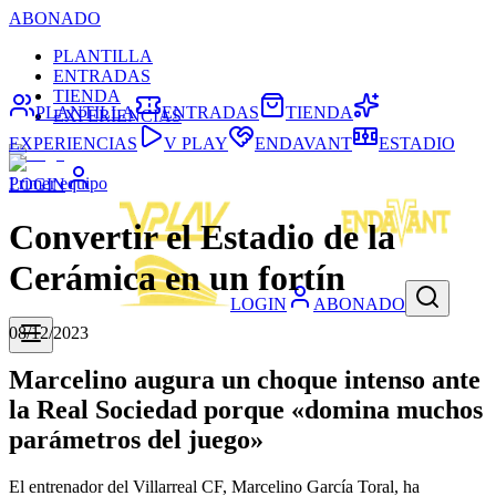
ABONADO
PLANTILLA
ENTRADAS
TIENDA
PLANTILLA
ENTRADAS
TIENDA
EXPERIENCIAS
EXPERIENCIAS
V PLAY
ENDAVANT
ESTADIO
Primer equipo
LOGIN
Convertir el Estadio de la
Cerámica en un fortín
LOGIN
ABONADO
08/12/2023
Marcelino augura un choque intenso ante
la Real Sociedad porque «domina muchos
parámetros del juego»
El entrenador del Villarreal CF, Marcelino García Toral, ha