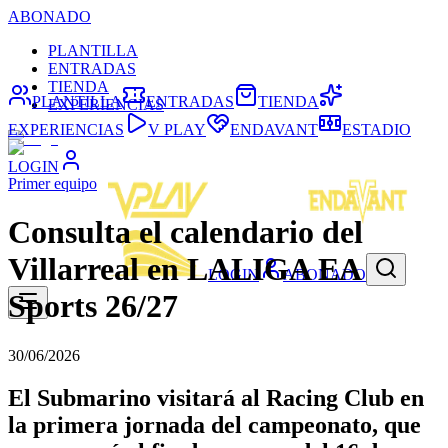
ABONADO
PLANTILLA
ENTRADAS
TIENDA
PLANTILLA
ENTRADAS
TIENDA
EXPERIENCIAS
EXPERIENCIAS
V PLAY
ENDAVANT
ESTADIO
LOGIN
Primer equipo
Consulta el calendario del
Villarreal en LALIGA EA
LOGIN
ABONADO
Sports 26/27
30/06/2026
El Submarino visitará al Racing Club en
la primera jornada del campeonato, que