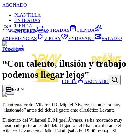
ABONADO
PLANTILLA
ENTRADAS
TIENDA
PLANTILLA
ENTRADAS
TIENDA
EXPERIENCIAS
EXPERIENCIAS
V PLAY
ENDAVANT
ESTADIO
Fútbol base
LOGIN
“Con talento, ilusión y trabajo
podemos llegar lejos”
LOGIN
ABONADO
23/08/2019
El entrenador del Villarreal B, Miguel Álvarez, se muestra muy
“ilusionado” antes del debut liguero ante el Atlético Levante
El técnico del Villarreal B, Miguel Álvarez, se ha mostrado muy
ilusionado justo antes del debut liguero del filial amarillo ante el
Atlético Levante en el Mini Estadi (sábado, 19.00 horas). “Si