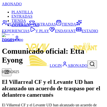
ABONADO
PLANTILLA
ENTRADAS
TIENDA
PLANTILLA
ENTRADAS
TIENDA
EXPERIENCIAS
EXPERIENCIAS
V PLAY
ENDAVANT
ESTADIO
Primer equipo
LOGIN
Comunicado oficial: Etta
Eyong
LOGIN
ABONADO
01/09/2025
El Villarreal CF y el Levante UD han
alcanzado un acuerdo de traspaso por el
delantero camerunés
El Villarreal CF y el Levante UD han alcanzado un acuerdo de