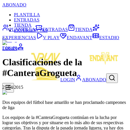
ABONADO
PLANTILLA
ENTRADAS
TIENDA
PLANTILLA
ENTRADAS
TIENDA
EXPERIENCIAS
EXPERIENCIAS
V PLAY
ENDAVANT
ESTADIO
Fútbol base
LOGIN
Clasificaciones de la
#CanteraGrogueta
LOGIN
ABONADO
21/04/2015
Dos equipos del fútbol base amarillo se han proclamado campeones
de liga
Los equipos de la #CanteraGrogueta continúan en la lucha por
lograr sus objetivos y por situarse en lo más alto de sus respectivas
categorías. Tras la disputa de la pasada jornada liguera, ya hay dos