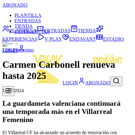
ABONADO
PLANTILLA
ENTRADAS
TIENDA
PLANTILLA
ENTRADAS
TIENDA
EXPERIENCIAS
EXPERIENCIAS
V PLAY
ENDAVANT
ESTADIO
Fútbol femenino
LOGIN
Carmen Carbonell renueva
hasta 2025
LOGIN
ABONADO
11/07/2024
La guardameta valenciana continuará
una temporada más en el Villarreal
Femenino
El Villarreal CF ha alcanzado un acuerdo de renovación con