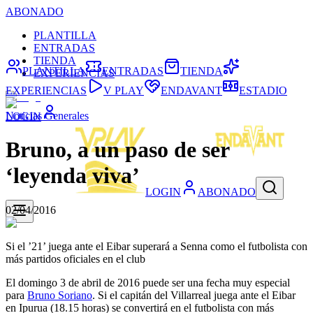
ABONADO
PLANTILLA
ENTRADAS
TIENDA
PLANTILLA
ENTRADAS
TIENDA
EXPERIENCIAS
EXPERIENCIAS
V PLAY
ENDAVANT
ESTADIO
Noticias Generales
LOGIN
Bruno, a un paso de ser
‘leyenda viva’
LOGIN
ABONADO
02/04/2016
Si el ’21’ juega ante el Eibar superará a Senna como el futbolista con
más partidos oficiales en el club
El domingo 3 de abril de 2016 puede ser una fecha muy especial
para
Bruno Soriano
. Si el capitán del Villarreal juega ante el Eibar
en Ipurua (18.15 horas) se convertirá en el futbolista con más