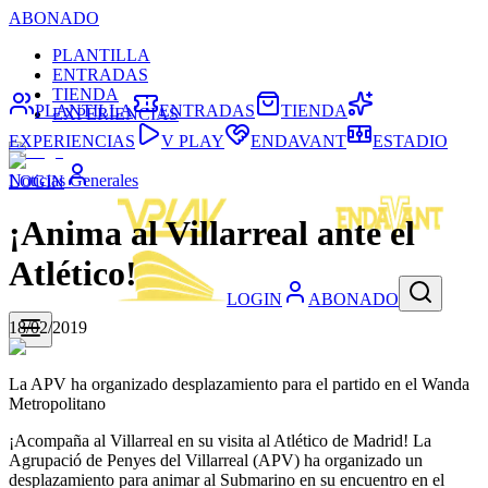
ABONADO
PLANTILLA
ENTRADAS
TIENDA
PLANTILLA
ENTRADAS
TIENDA
EXPERIENCIAS
EXPERIENCIAS
V PLAY
ENDAVANT
ESTADIO
Noticias Generales
LOGIN
¡Anima al Villarreal ante el
Atlético!
LOGIN
ABONADO
18/02/2019
La APV ha organizado desplazamiento para el partido en el Wanda
Metropolitano
¡Acompaña al Villarreal en su visita al Atlético de Madrid! La
Agrupació de Penyes del Villarreal (APV) ha organizado un
desplazamiento para animar al Submarino en su encuentro en el