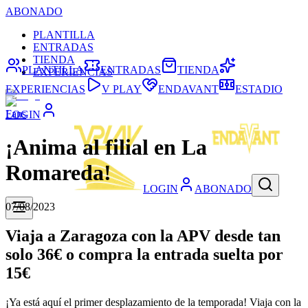
ABONADO
PLANTILLA
ENTRADAS
TIENDA
PLANTILLA
ENTRADAS
TIENDA
EXPERIENCIAS
EXPERIENCIAS
V PLAY
ENDAVANT
ESTADIO
Fans
LOGIN
¡Anima al filial en La
Romareda!
LOGIN
ABONADO
07/08/2023
Viaja a Zaragoza con la APV desde tan
solo 36€ o compra la entrada suelta por
15€
¡Ya está aquí el primer desplazamiento de la temporada! Viaja con la