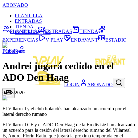
ABONADO
PLANTILLA
ENTRADAS
TIENDA
PLANTILLA
ENTRADAS
TIENDA
EXPERIENCIAS
EXPERIENCIAS
V PLAY
ENDAVANT
ESTADIO
Fútbol base
LOGIN
Andrei jugará cedido en el
ADO Den Haag
LOGIN
ABONADO
04/08/2020
El Villarreal y el club holandés han alcanzado un acuerdo por el
lateral derecho rumano
El Villarreal CF y el ADO Den Haag de la Eredivisie han alcanzado
un acuerdo para la cesión del lateral derecho rumano del Villarreal
B, Andrei Florin Ratiu, que jugará la próxima temporada en el