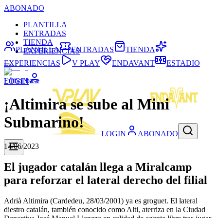
ABONADO
PLANTILLA
ENTRADAS
TIENDA
PLANTILLA
ENTRADAS
TIENDA
EXPERIENCIAS
EXPERIENCIAS
V PLAY
ENDAVANT
ESTADIO
Fútbol base
LOGIN
¡Altimira se sube al Mini
Submarino!
LOGIN
ABONADO
14/06/2023
El jugador catalán llega a Miralcamp
para reforzar el lateral derecho del filial
Adrià Altimira (Cardedeu, 28/03/2001) ya es groguet. El lateral
diestro catalán, también conocido como Alti, aterriza en la Ciudad