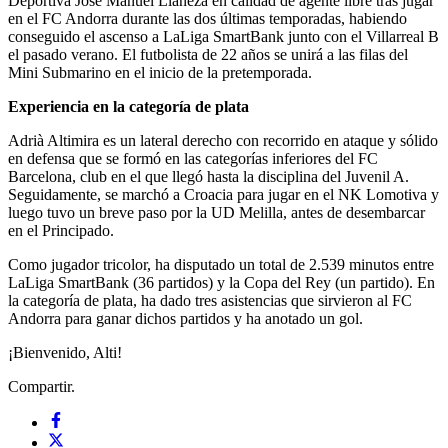
Deportiva José Manuel Llaneza en calidad de agente libre tras jugar
en el FC Andorra durante las dos últimas temporadas, habiendo
conseguido el ascenso a LaLiga SmartBank junto con el Villarreal B
el pasado verano. El futbolista de 22 años se unirá a las filas del
Mini Submarino en el inicio de la pretemporada.
Experiencia en la categoría de plata
Adrià Altimira es un lateral derecho con recorrido en ataque y sólido
en defensa que se formó en las categorías inferiores del FC
Barcelona, club en el que llegó hasta la disciplina del Juvenil A.
Seguidamente, se marchó a Croacia para jugar en el NK Lomotiva y
luego tuvo un breve paso por la UD Melilla, antes de desembarcar
en el Principado.
Como jugador tricolor, ha disputado un total de 2.539 minutos entre
LaLiga SmartBank (36 partidos) y la Copa del Rey (un partido). En
la categoría de plata, ha dado tres asistencias que sirvieron al FC
Andorra para ganar dichos partidos y ha anotado un gol.
¡Bienvenido, Alti!
Compartir.