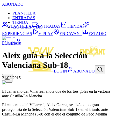
ABONADO
PLANTILLA
ENTRADAS
TIENDA
PLANTILLA
ENTRADAS
TIENDA
EXPERIENCIAS
EXPERIENCIAS
V PLAY
ENDAVANT
ESTADIO
Fútbol base
LOGIN
Aleix guía a la Selección
Valenciana Sub-18
LOGIN
ABONADO
21/02/2015
El canterano del Villarreal anota dos de los tres goles en la victoria
ante Castilla-La Mancha
El canterano del Villarreal, Aleix García, se alzó como gran
protagonista de la Selección Valenciana Sub-18 en el triunfo ante
Castilla-La Mancha (3-0) con el que el conjunto de Paco Molina