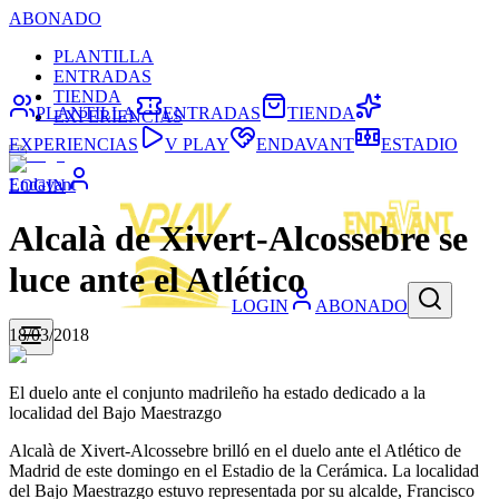
ABONADO
PLANTILLA
ENTRADAS
TIENDA
PLANTILLA
ENTRADAS
TIENDA
EXPERIENCIAS
EXPERIENCIAS
V PLAY
ENDAVANT
ESTADIO
Endavant
LOGIN
Alcalà de Xivert-Alcossebre se
luce ante el Atlético
LOGIN
ABONADO
18/03/2018
El duelo ante el conjunto madrileño ha estado dedicado a la
localidad del Bajo Maestrazgo
Alcalà de Xivert-Alcossebre brilló en el duelo ante el Atlético de
Madrid de este domingo en el Estadio de la Cerámica. La localidad
del Bajo Maestrazgo estuvo representada por su alcalde, Francisco