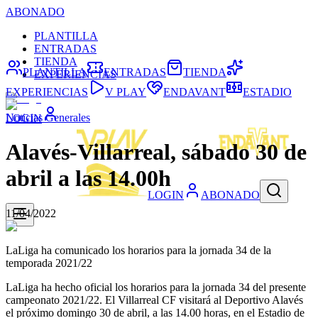
ABONADO
PLANTILLA
ENTRADAS
TIENDA
PLANTILLA
ENTRADAS
TIENDA
EXPERIENCIAS
EXPERIENCIAS
V PLAY
ENDAVANT
ESTADIO
Noticias Generales
LOGIN
Alavés-Villarreal, sábado 30 de
abril a las 14.00h
LOGIN
ABONADO
11/04/2022
LaLiga ha comunicado los horarios para la jornada 34 de la
temporada 2021/22
LaLiga ha hecho oficial los horarios para la jornada 34 del presente
campeonato 2021/22. El Villarreal CF visitará al Deportivo Alavés
el próximo domingo 30 de abril, a las 14.00 horas, en el Estadio de