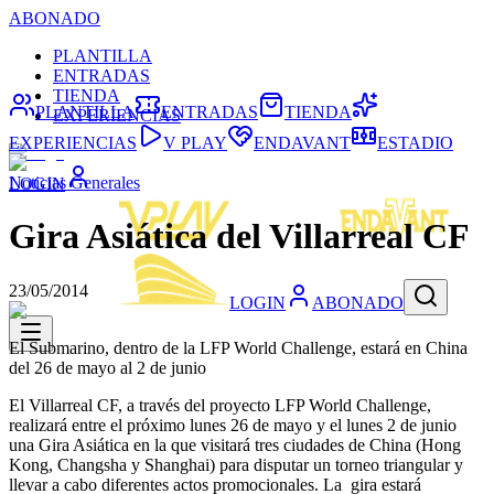
ABONADO
PLANTILLA
ENTRADAS
TIENDA
PLANTILLA
ENTRADAS
TIENDA
EXPERIENCIAS
EXPERIENCIAS
V PLAY
ENDAVANT
ESTADIO
Noticias Generales
LOGIN
Gira Asiática del Villarreal CF
23/05/2014
LOGIN
ABONADO
El Submarino, dentro de la LFP World Challenge, estará en China
del 26 de mayo al 2 de junio
El Villarreal CF, a través del proyecto LFP World Challenge,
realizará entre el próximo lunes 26 de mayo y el lunes 2 de junio
una Gira Asiática en la que visitará tres ciudades de China (Hong
Kong, Changsha y Shanghai) para disputar un torneo triangular y
llevar a cabo diferentes actos promocionales. La gira estará