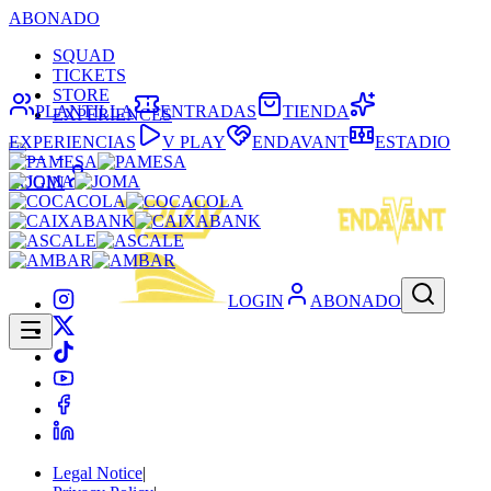
ABONADO
SQUAD
TICKETS
STORE
PLANTILLA
ENTRADAS
TIENDA
EXPERIENCES
EXPERIENCIAS
V PLAY
ENDAVANT
ESTADIO
LOGIN
LOGIN
ABONADO
Legal Notice
|